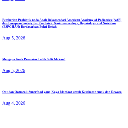
Pemberian Probiotik pada Anak Rekomendasi American Academy of Pediatrics (AAP)
dan European Society for Paediatric Gastroenterology, Hepatology and Nutrition
(ESPGHAN) Berdasarkan Bukti Ilmiah
Aug 5, 2026
Mengapa Anak Prematur Lebih Sulit Makan?
Aug 5, 2026
Oat dan Oatmeal: Superfood yang Kaya Manfaat untuk Kesehatan Anak dan Dewasa
Aug 4, 2026