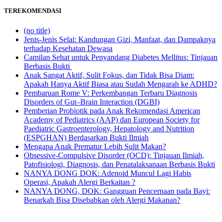
TEREKOMENDASI
(no title)
Jenis-Jenis Selai: Kandungan Gizi, Manfaat, dan Dampaknya
terhadap Kesehatan Dewasa
Camilan Sehat untuk Penyandang Diabetes Mellitus: Tinjauan
Berbasis Bukti
Anak Sangat Aktif, Sulit Fokus, dan Tidak Bisa Diam:
Apakah Hanya Aktif Biasa atau Sudah Mengarah ke ADHD?
Pembaruan Rome V: Perkembangan Terbaru Diagnosis
Disorders of Gut–Brain Interaction (DGBI)
Pemberian Probiotik pada Anak Rekomendasi American
Academy of Pediatrics (AAP) dan European Society for
Paediatric Gastroenterology, Hepatology and Nutrition
(ESPGHAN) Berdasarkan Bukti Ilmiah
Mengapa Anak Prematur Lebih Sulit Makan?
Obsessive-Compulsive Disorder (OCD): Tinjauan Ilmiah,
Patofisiologi, Diagnosis, dan Penatalaksanaan Berbasis Bukti
NANYA DONG DOK: Adenoid Muncul Lagi Habis
Operasi, Apakah Alergi Berkaitan ?
NANYA DONG, DOK: Gangguan Pencernaan pada Bayi:
Benarkah Bisa Disebabkan oleh Alergi Makanan?