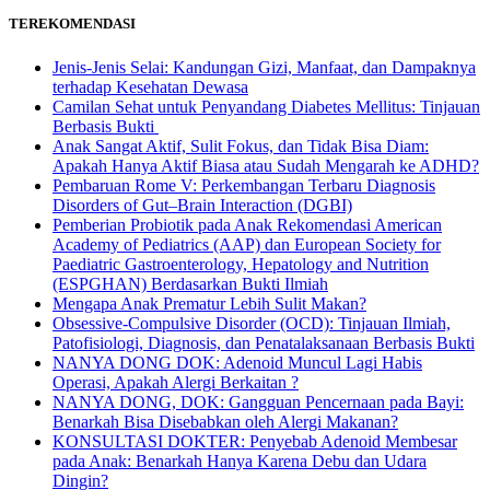
TEREKOMENDASI
Jenis-Jenis Selai: Kandungan Gizi, Manfaat, dan Dampaknya
terhadap Kesehatan Dewasa
Camilan Sehat untuk Penyandang Diabetes Mellitus: Tinjauan
Berbasis Bukti
Anak Sangat Aktif, Sulit Fokus, dan Tidak Bisa Diam:
Apakah Hanya Aktif Biasa atau Sudah Mengarah ke ADHD?
Pembaruan Rome V: Perkembangan Terbaru Diagnosis
Disorders of Gut–Brain Interaction (DGBI)
Pemberian Probiotik pada Anak Rekomendasi American
Academy of Pediatrics (AAP) dan European Society for
Paediatric Gastroenterology, Hepatology and Nutrition
(ESPGHAN) Berdasarkan Bukti Ilmiah
Mengapa Anak Prematur Lebih Sulit Makan?
Obsessive-Compulsive Disorder (OCD): Tinjauan Ilmiah,
Patofisiologi, Diagnosis, dan Penatalaksanaan Berbasis Bukti
NANYA DONG DOK: Adenoid Muncul Lagi Habis
Operasi, Apakah Alergi Berkaitan ?
NANYA DONG, DOK: Gangguan Pencernaan pada Bayi:
Benarkah Bisa Disebabkan oleh Alergi Makanan?
KONSULTASI DOKTER: Penyebab Adenoid Membesar
pada Anak: Benarkah Hanya Karena Debu dan Udara
Dingin?